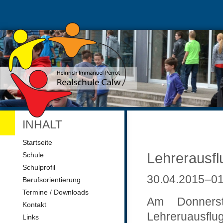
INHALT
Navigation
Startseite
überspringen
Lehrerausfl
Schule
Schulprofil
30.04.2015–01
Berufsorientierung
Termine / Downloads
Am Donnerst
Kontakt
Lehreruausflug 
Links